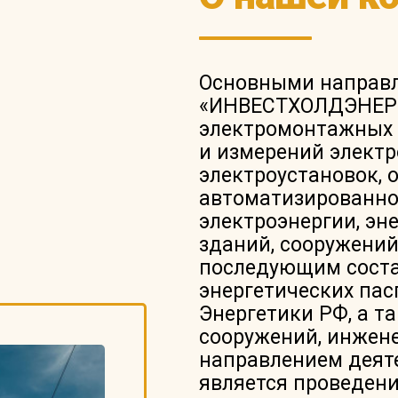
Основными направл
«ИНВЕСТХОЛДЭНЕРГ
электромонтажных 
и измерений электр
электроустановок, 
автоматизированно
электроэнергии, эн
зданий, сооружений
последующим соста
энергетических пас
Энергетики РФ, а т
сооружений, инжен
направлением деят
является проведен