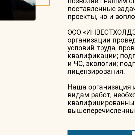
позволяет нашим с
поставленные задач
проекты, но и вопл
ООО «ИНВЕСТХОЛДЭН
организации прове
условий труда; про
квалификации; подг
и ЧС, экологии; по
лицензирования.
Наша организация 
видам работ, необ
квалифицированных
вышеперечисленных 